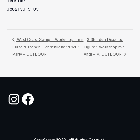
Telefon:
086219919109
West Coast Swing – Workshop – mit
3 Stunden Discofox
Luisa & Tschen – anschließend WCS
Figuren Workshop mit
Party – OUTDOOR
Andi – 🌞 OUTDOOR
Copyright © 2022 | All Rights Reserved.