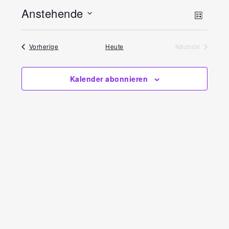
Anstehende
Ansi
Vera
Liste
Datum
Ansi
Navi
Veranstaltungen
wählen.
Vorherige
Heute
Nächste
Navi
Veranstaltun
Kalender abonnieren