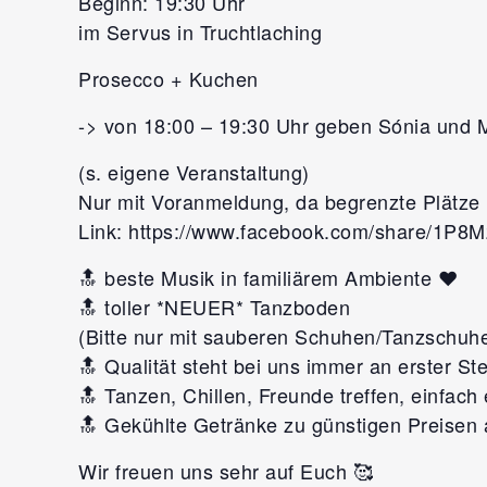
Beginn: 19:30 Uhr
im Servus in Truchtlaching
Prosecco + Kuchen
-> von 18:00 – 19:30 Uhr geben Sónia und M
(s. eigene Veranstaltung)
Nur mit Voranmeldung, da begrenzte Plätze 
Link: https://www.facebook.com/share/1P8
🔝 beste Musik in familiärem Ambiente ❤️
🔝 toller *NEUER* Tanzboden
(Bitte nur mit sauberen Schuhen/Tanzschuh
🔝 Qualität steht bei uns immer an erster Ste
🔝 Tanzen, Chillen, Freunde treffen, einfach e
🔝 Gekühlte Getränke zu günstigen Preisen 
Wir freuen uns sehr auf Euch 🥰