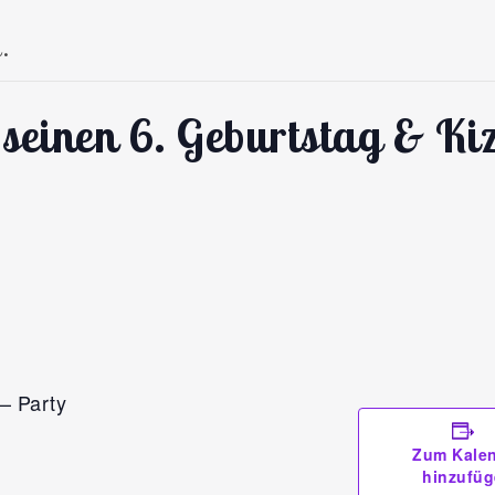
.
einen 6. Geburtstag & Kiz
– Party
Zum Kale
hinzufü