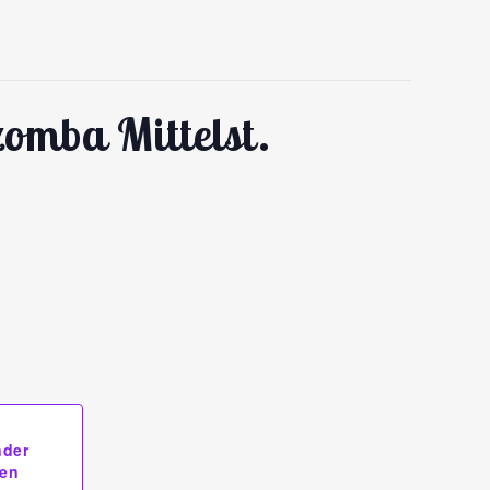
omba Mittelst.
nder
gen