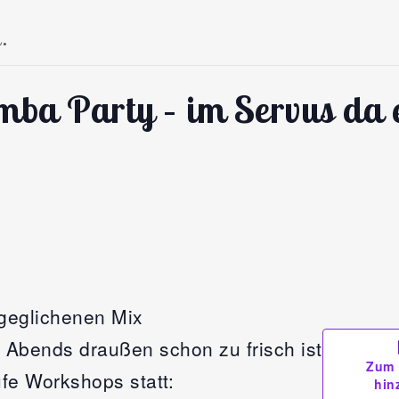
.
ba Party – im Servus da e
geglichenen Mix
 Abends draußen schon zu frisch ist
Zum 
ufe Workshops statt:
hin