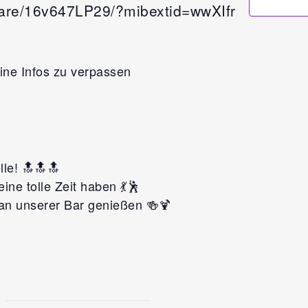
hare/16v647LP29/?mibextid=wwXIfr
ine Infos zu verpassen
lle! 🔝🔝🔝
ine tolle Zeit haben 💃🕺
an unserer Bar genießen 🍻🍹