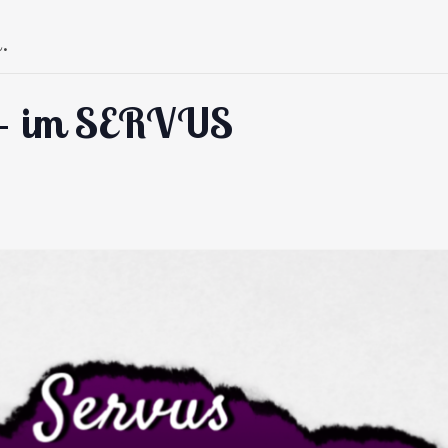
.
 – im SERVUS