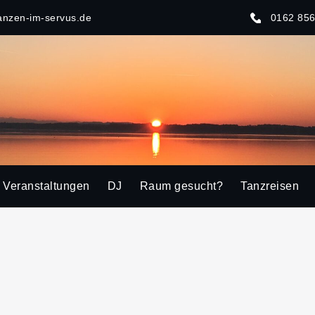
anzen-im-servus.de
0162 85
Veranstaltungen
DJ
Raum gesucht?
Tanzreisen