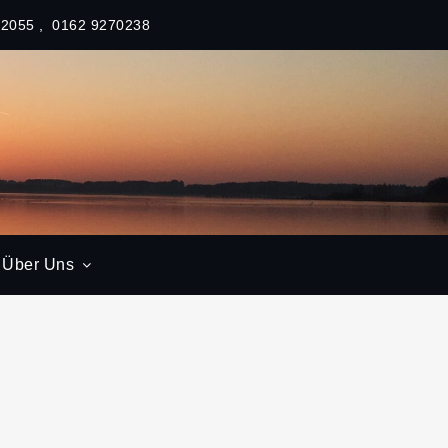
62055
0162 9270238
Über Uns