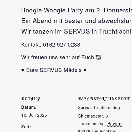
Boogie Woogie Party am 2. Donnerst
Ein Abend mit bester und abwechslun
Wir tanzen im SERVUS in Truchtlachin
Kontakt: 0162 927 0238
Wir freuen uns sehr auf Euch 🥰
♥️ Eure SERVUS Mädels ♥️
DETAILS
VERANSTALTUNGSORT
Datum:
Servus Truchtlaching
10. Juli 2025
Chiemseestr. 3
Truchtlaching
,
Bayern
Zeit:
83376
Deutschland