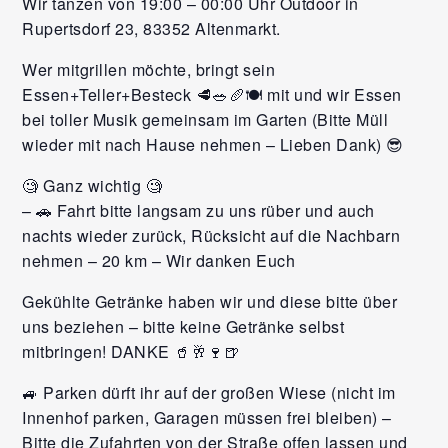
Wir tanzen von 19:00 – 00:00 Uhr Outdoor in
Rupertsdorf 23, 83352 Altenmarkt.
Wer mitgrillen möchte, bringt sein
Essen+Teller+Besteck 🥩🥗🥖🍽️ mit und wir Essen
bei toller Musik gemeinsam im Garten (Bitte Müll
wieder mit nach Hause nehmen – Lieben Dank) 😎
🧐 Ganz wichtig 🧐
– 🚗 Fahrt bitte langsam zu uns rüber und auch
nachts wieder zurück, Rücksicht auf die Nachbarn
nehmen – 20 km – Wir danken Euch
Gekühlte Getränke haben wir und diese bitte über
uns beziehen – bitte keine Getränke selbst
mitbringen! DANKE 🥤🥂🍷🍺
🚙 Parken dürft ihr auf der großen Wiese (nicht im
Innenhof parken, Garagen müssen frei bleiben) –
Bitte die Zufahrten von der Straße offen lassen und