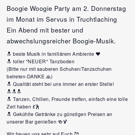
Boogie Woogie Party am 2. Donnerstag
im Monat im Servus in Truchtlaching
Ein Abend mit bester und
abwechslungsreicher Boogie-Musik.
🔝 beste Musik in familiärem Ambiente ❤️
🔝 toller *NEUER* Tanzboden
(Bitte nur mit sauberen Schuhen/Tanzschuhen
betreten-DANKE 🙏)
🔝 Qualität steht bei uns immer an erster Stelle!
🔝🔝🔝
🔝 Tanzen, Chillen, Freunde treffen, einfach eine tolle
Zeit haben 💃🕺
🔝 Gekühlte Getränke zu günstigen Preisen an
unserer Bar genießen 🍻🍹
Wir freuen uns sehr auf Euch 🥰