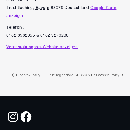
Truchtlaching
,
Bayern
83376
Deutschland
Google Karte
anzeigen
Telefon:
0162 8562055 & 0162 9270238
Veranstaltungsort-Website anzeigen
Discofox Party
die legendäre SERVUS Halloween Party