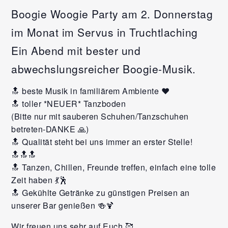
Boogie Woogie Party am 2. Donnerstag
im Monat im Servus in Truchtlaching
Ein Abend mit bester und
abwechslungsreicher Boogie-Musik.
🔝 beste Musik in familiärem Ambiente ❤️
🔝 toller *NEUER* Tanzboden
(Bitte nur mit sauberen Schuhen/Tanzschuhen
betreten-DANKE 🙏)
🔝 Qualität steht bei uns immer an erster Stelle!
🔝🔝🔝
🔝 Tanzen, Chillen, Freunde treffen, einfach eine tolle
Zeit haben 💃🕺
🔝 Gekühlte Getränke zu günstigen Preisen an
unserer Bar genießen 🍻🍹
Wir freuen uns sehr auf Euch 🥰