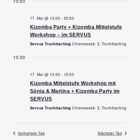
Ansi
13:00
Navi
wählen.
Navi
17. Mai @ 13:00
-
20:00
Kizomba Party + Kizomba Mittelstufe
Workshop – im SERVUS
Servus Truchtlaching
Chiemseestr. 3, Truchtlaching
13:30
17. Mai @ 13:30
-
15:00
Kizomba Mittelstufe Workshop mit
Sónia & Martina + Kizomba Party im
SERVUS
Servus Truchtlaching
Chiemseestr. 3, Truchtlaching
Vorheriger Tag
Nächster Tag