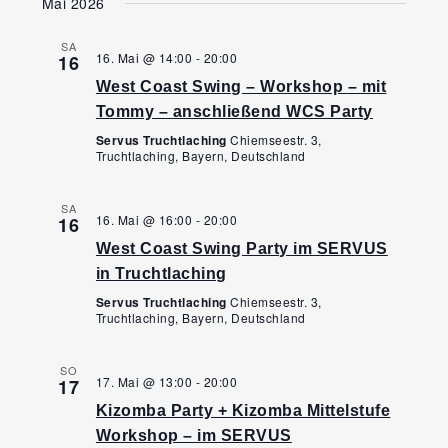
Ansi
Mai 2026
Navi
wählen.
Navi
SA
16. Mai @ 14:00
-
20:00
16
West Coast Swing – Workshop – mit
Tommy – anschließend WCS Party
Servus Truchtlaching
Chiemseestr. 3,
Truchtlaching, Bayern, Deutschland
SA
16. Mai @ 16:00
-
20:00
16
West Coast Swing Party im SERVUS
in Truchtlaching
Servus Truchtlaching
Chiemseestr. 3,
Truchtlaching, Bayern, Deutschland
SO
17. Mai @ 13:00
-
20:00
17
Kizomba Party + Kizomba Mittelstufe
Workshop – im SERVUS