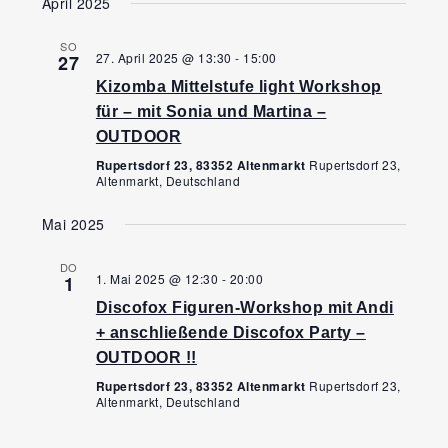
Ansi
April 2025
Navi
wählen.
Navi
SO
27. April 2025 @ 13:30
-
15:00
27
Kizomba Mittelstufe light Workshop
für – mit Sonia und Martina –
OUTDOOR
Rupertsdorf 23, 83352 Altenmarkt
Rupertsdorf 23,
Altenmarkt, Deutschland
Mai 2025
DO
1. Mai 2025 @ 12:30
-
20:00
1
Discofox Figuren-Workshop mit Andi
+ anschließende Discofox Party –
OUTDOOR !!
Rupertsdorf 23, 83352 Altenmarkt
Rupertsdorf 23,
Altenmarkt, Deutschland