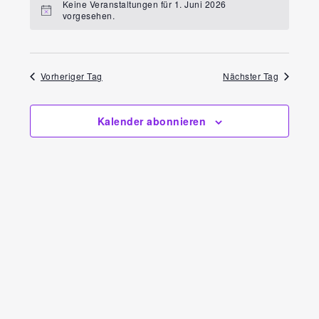
Ansi
Keine Veranstaltungen für 1. Juni 2026
Navi
vorgesehen.
wählen.
Navi
Vorheriger Tag
Nächster Tag
Kalender abonnieren