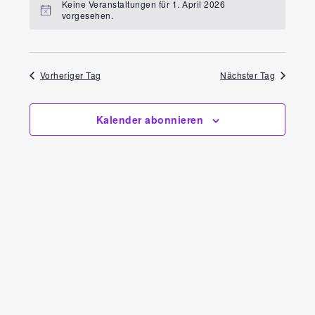
Ansi
Keine Veranstaltungen für 1. April 2026
Navi
vorgesehen.
wählen.
Navi
Vorheriger Tag
Nächster Tag
Kalender abonnieren