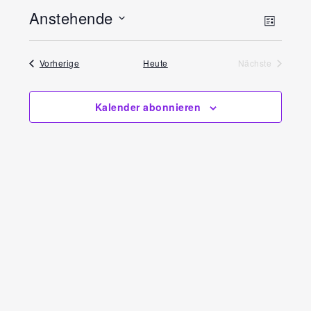
Anstehende
Ansi
Vera
Liste
Datum
Ansi
Navi
Veranstaltungen
wählen.
Vorherige
Heute
Nächste
Navi
Veranstaltun
Kalender abonnieren