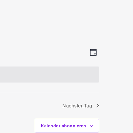
Ansichten
Veranstalt
Tag
Ansichten-
Navigati
Navigatio
Nächster Tag
Kalender abonnieren