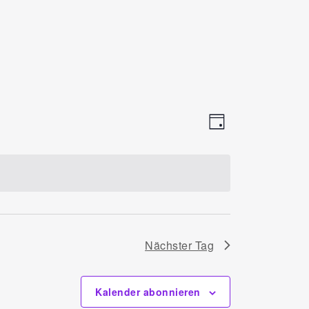
Ansichten
Veranstalt
Tag
Ansichten-
Navigati
Navigatio
Nächster Tag
Kalender abonnieren