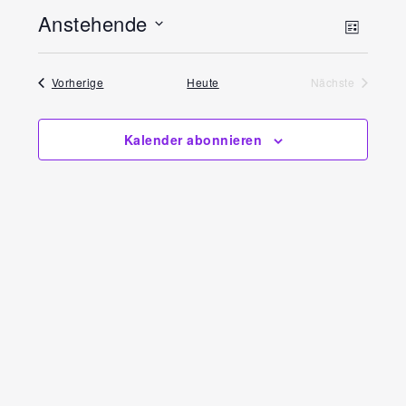
Anstehende
Ansi
Vera
Liste
Datum
Ansi
Navi
Veranstaltungen
wählen.
Vorherige
Heute
Nächste
Navi
Veranstaltun
Kalender abonnieren